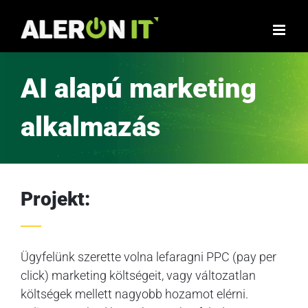
Skip
to
content
AI alapú marketing
alkalmazás
Projekt:
Ügyfelünk szerette volna lefaragni PPC (pay per
click) marketing költségeit, vagy változatlan
költségek mellett nagyobb hozamot elérni.